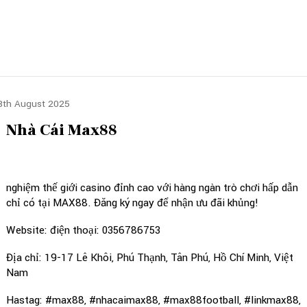
8th August 2025
Nhà Cái Max88
nghiệm thế giới casino đỉnh cao với hàng ngàn trò chơi hấp dẫn
chỉ có tại MAX88. Đăng ký ngay để nhận ưu đãi khủng!
Website: điện thoại: 0356786753
Địa chỉ: 19-17 Lê Khôi, Phú Thạnh, Tân Phú, Hồ Chí Minh, Việt
Nam
Hastag: #max88, #nhacaimax88, #max88football, #linkmax88,