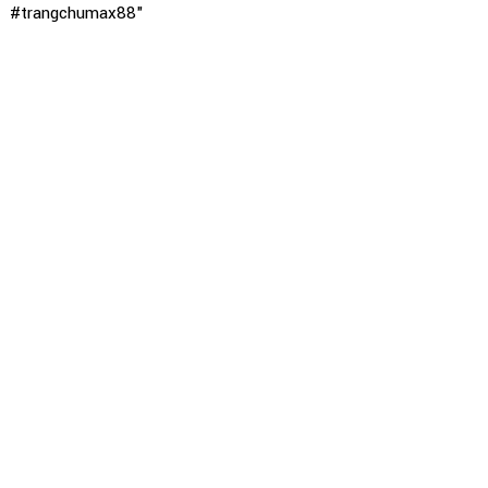
#trangchumax88"